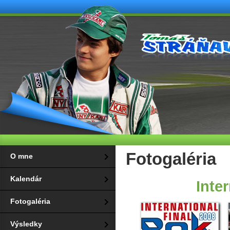
Fotogaléria
O mne
Kalendár
Inte
Fotogaléria
Výsledky