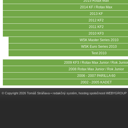
2015 Rotax Max
2014 KF / Rotax Max
2013 KF
2012 KF2
2011 KF2
2010 KF3
WSK Master Series 2010
WSK Euro Series 2010
Test 2010
2009 KF3 / Rotax Max Junior / Rok Junio
2008 Rotax Max Junior / Rok Junior
2006 - 2007 PARILLA 60
2002 - 2005 KADET
© Copyright 2026 Tomáš Stráňava •
redakčný systém
,
hosting
spoločnosti
WEBYGROUP